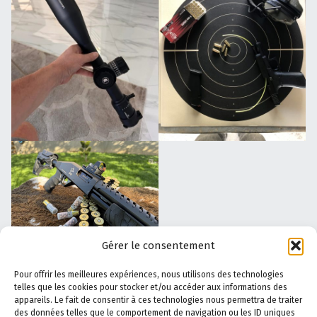
Gérer le consentement
Pour offrir les meilleures expériences, nous utilisons des technologies
telles que les cookies pour stocker et/ou accéder aux informations des
A propos de Safe Shooting
–
Le Blog
–
Politique de
appareils. Le fait de consentir à ces technologies nous permettra de traiter
confidentialité
–
Politique de cookies
–
Mentions légales
des données telles que le comportement de navigation ou les ID uniques