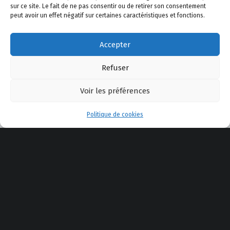
sur ce site. Le fait de ne pas consentir ou de retirer son consentement
–
Actualité
–
AppliTir
–
Contactez-nous
peut avoir un effet négatif sur certaines caractéristiques et fonctions.
Accepter
YouTube
Facebook
E-mail
Back to top ↑
© 2025 Safe Shooting
Refuser
Voir les préférences
Menu
Politique de cookies