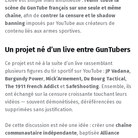
L’idée est simple mais ambitieuse :
réunir toute la
scène du GunTube français sur une seule et même
chaîne
, afin de
contrer la censure et le shadow
banning
imposés par YouTube aux créateurs de
contenu liés aux armes sportives.
Un projet né d’un live entre GunTubers
Ce projet est né à la suite d’un live rassemblant
plusieurs figures du tir sportif sur YouTube :
JP Vadana
,
Burgundy Power
,
Mick’Armement, Du Bourg Tactical
,
The 1911 French Addict
et
SafeShooting
. Ensemble, ils
ont échangé sur la censure croissante touchant leurs
vidéos — souvent démonétisées, déréférencées ou
supprimées sans justification.
De cette discussion est née une idée : créer une
chaîne
communautaire indépendante
, baptisée
Alliance