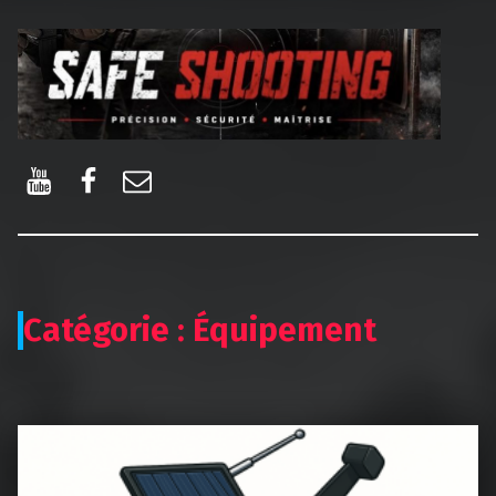
Safe Shooting
La passion du tir
YouTube
Facebook
E-mail
Catégorie :
Équipement