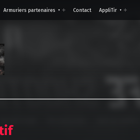
Armuriers partenaires
Contact
AppliTir
Safe Shooting
La passion du tir
tif