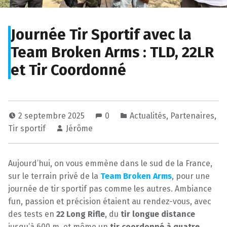
Journée Tir Sportif avec la
Team Broken Arms : TLD, 22LR
et Tir Coordonné
2 septembre 2025
0
Actualités
,
Partenaires
,
Tir sportif
Jérôme
Aujourd’hui, on vous emmène dans le sud de la France,
sur le terrain privé de la
Team Broken Arms
, pour une
journée de tir sportif pas comme les autres. Ambiance
fun, passion et précision étaient au rendez-vous, avec
des tests en
22 Long Rifle
, du
tir longue distance
jusqu’à 600 m, et même un
tir coordonné à quatre