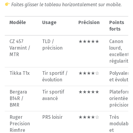
Faites glisser le tableau horizontalement sur mobile.
Modèle
Usage
Précision
Points
forts
CZ 457
TLD /
★★★★★
Canon
Varmint /
précision
lourd,
MTR
excellente
régularité
Tikka T1x
Tir sportif /
★★★★☆
Polyvalent
évolution
et évolutiv
Bergara
Tir sportif
★★★★★
Plateform
B14R /
avancé
orientée
BMR
précision
Ruger
PRS loisir
★★★★☆
Très
Precision
modulable
Rimfire
et