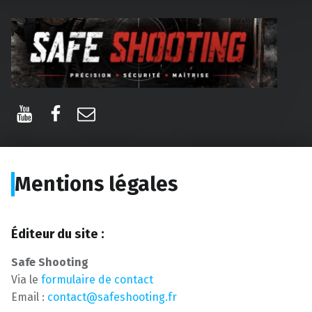
Safe Shooting
La passion du tir
YouTube
Facebook
E-mail
Mentions légales
Éditeur du site :
Safe Shooting
Via le
formulaire de contact
Email :
contact@safeshooting.fr