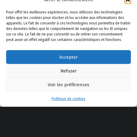
Pour offrir les meilleures expériences, nous utilisons des technologies
telles que les cookies pour stocker et/ou accéder aux informations des
A propos de Safe Shooting
–
Le Blog
–
Politique de
appareils. Le fait de consentir à ces technologies nous permettra de traiter
confidentialité
–
Politique de cookies
–
Mentions légales
des données telles que le comportement de navigation ou les ID uniques
sur ce site. Le fait de ne pas consentir ou de retirer son consentement
–
Actualité
–
AppliTir
–
Contactez-nous
peut avoir un effet négatif sur certaines caractéristiques et fonctions.
Accepter
YouTube
Facebook
E-mail
Back to top ↑
© 2025 Safe Shooting
Refuser
Voir les préférences
Menu
Politique de cookies