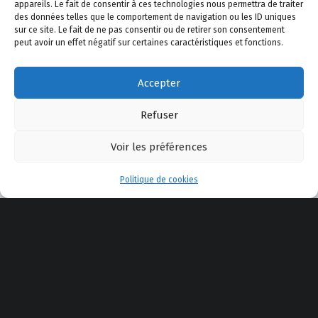
A propos de Safe Shooting
–
Le Blog
–
Politique de
appareils. Le fait de consentir à ces technologies nous permettra de traiter
confidentialité
–
Politique de cookies
–
Mentions légales
des données telles que le comportement de navigation ou les ID uniques
sur ce site. Le fait de ne pas consentir ou de retirer son consentement
–
Actualité
–
AppliTir
–
Contactez-nous
peut avoir un effet négatif sur certaines caractéristiques et fonctions.
Accepter
YouTube
Facebook
E-mail
Back to top ↑
© 2025 Safe Shooting
Refuser
Voir les préférences
Menu
Politique de cookies