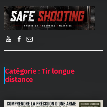
Safe Shooting
La passion du tir
YouTube
Facebook
E-mail
Catégorie :
Tir longue
distance