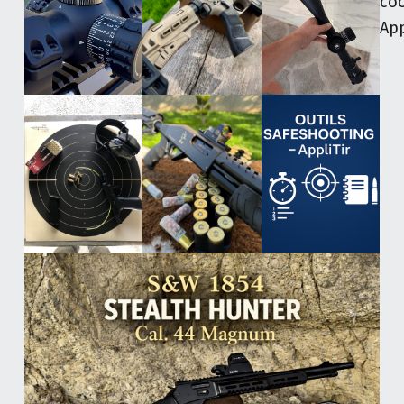
co
App