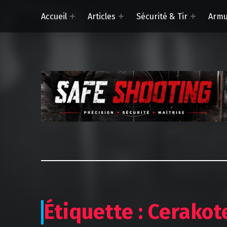
Accueil
Articles
Sécurité & Tir
Armu
Étiquette :
Cerakot