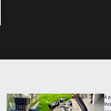
A p
Pol