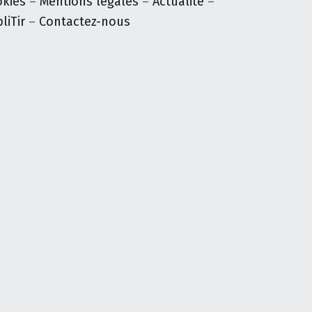
okies
–
Mentions légales
–
Actualité
–
liTir
–
Contactez-nous