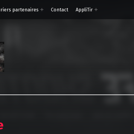
riers partenaires
Contact
AppliTir
Safe Shooting
La passion du tir
e