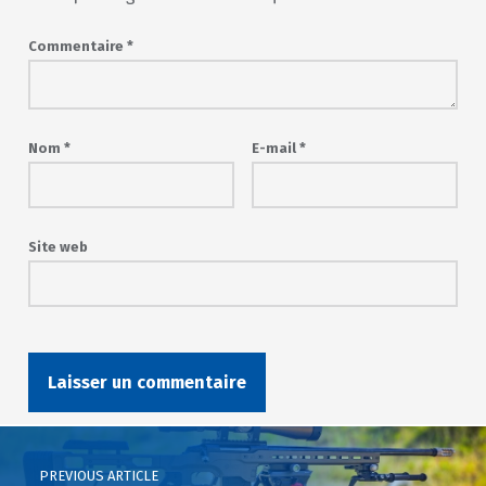
Commentaire
*
Nom
*
E-mail
*
Site web
Post navigation
PREVIOUS ARTICLE