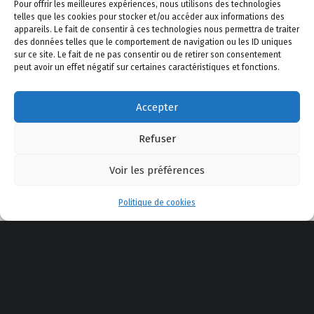
Pour offrir les meilleures expériences, nous utilisons des technologies
telles que les cookies pour stocker et/ou accéder aux informations des
appareils. Le fait de consentir à ces technologies nous permettra de traiter
des données telles que le comportement de navigation ou les ID uniques
sur ce site. Le fait de ne pas consentir ou de retirer son consentement
peut avoir un effet négatif sur certaines caractéristiques et fonctions.
A propos de Safe Shooting
–
Le Blog
–
Politique de
Accepter
confidentialité
–
Politique de cookies
–
Mentions légales
–
Actualité
–
AppliTir
–
Contactez-nous
Refuser
Voir les préférences
YouTube
Facebook
E-mail
Back to top ↑
Menu
© 2025 Safe Shooting
Politique de cookies