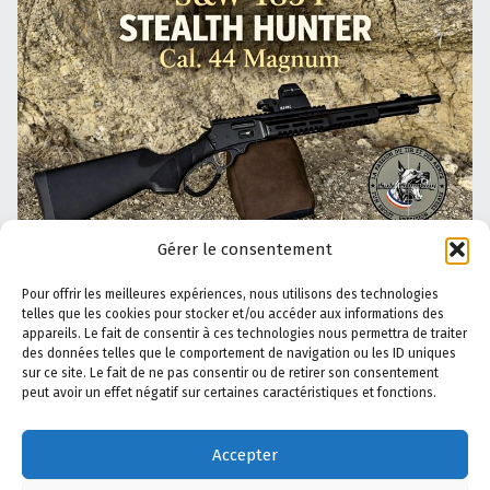
Gérer le consentement
Pour offrir les meilleures expériences, nous utilisons des technologies
telles que les cookies pour stocker et/ou accéder aux informations des
A propos de Safe Shooting
–
Le Blog
–
Politique de
appareils. Le fait de consentir à ces technologies nous permettra de traiter
confidentialité
–
Politique de cookies
–
Mentions légales
des données telles que le comportement de navigation ou les ID uniques
sur ce site. Le fait de ne pas consentir ou de retirer son consentement
–
Actualité
–
AppliTir
–
Contactez-nous
peut avoir un effet négatif sur certaines caractéristiques et fonctions.
Accepter
YouTube
Facebook
E-mail
Back to top ↑