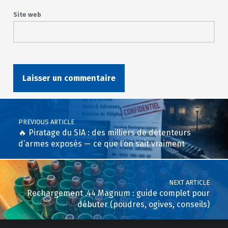
Site web
Post navigation
PREVIOUS ARTICLE
🔥 Piratage du SIA : des milliers de détenteurs
d’armes exposés — ce que l’on sait vraiment
NEXT ARTICLE
Rechargement .44 Magnum : guide complet pour
débuter (poudres, ogives, conseils)