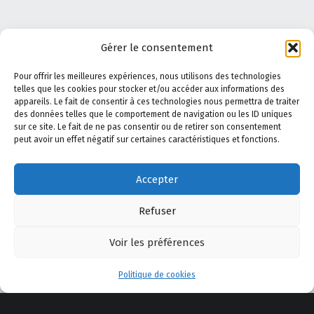
Gérer le consentement
Pour offrir les meilleures expériences, nous utilisons des technologies
telles que les cookies pour stocker et/ou accéder aux informations des
appareils. Le fait de consentir à ces technologies nous permettra de traiter
des données telles que le comportement de navigation ou les ID uniques
sur ce site. Le fait de ne pas consentir ou de retirer son consentement
peut avoir un effet négatif sur certaines caractéristiques et fonctions.
A propos de Safe Shooting
–
Le Blog
–
Politique de
Accepter
confidentialité
–
Politique de cookies
–
Mentions légales
–
Actualité
–
AppliTir
–
Contactez-nous
Refuser
Voir les préférences
YouTube
Facebook
E-mail
Back to top ↑
Menu
© 2025 Safe Shooting
Politique de cookies