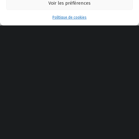
Voir les préférences
Menu
Politique de cookies
A propos de Safe Shooting
–
Le Blog
–
Politique de
confidentialité
–
Politique de cookies
–
Mentions légales
–
Actualité
–
AppliTir
–
Contactez-nous
YouTube
Facebook
E-mail
Back to top ↑
© 2025 Safe Shooting