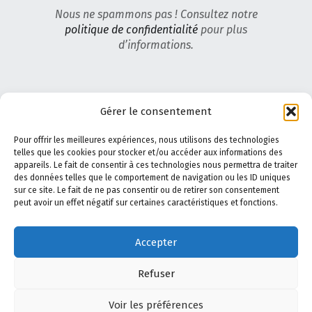
Nous ne spammons pas ! Consultez notre
politique de confidentialité
pour plus
d’informations.
Gérer le consentement
Pour offrir les meilleures expériences, nous utilisons des technologies
telles que les cookies pour stocker et/ou accéder aux informations des
appareils. Le fait de consentir à ces technologies nous permettra de traiter
des données telles que le comportement de navigation ou les ID uniques
sur ce site. Le fait de ne pas consentir ou de retirer son consentement
peut avoir un effet négatif sur certaines caractéristiques et fonctions.
A propos de Safe Shooting
–
Le Blog
–
Politique de
Accepter
confidentialité
–
Politique de cookies
–
Mentions légales
–
Actualité
–
AppliTir
–
Contactez-nous
Refuser
Voir les préférences