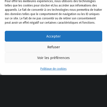
Pour offrir les meilleures expériences, nous utilisons des technologies
telles que les cookies pour stocker et/ou accéder aux informations des
appareils. Le fait de consentir à ces technologies nous permettra de traiter
des données telles que le comportement de navigation ou les ID uniques
sur ce site. Le fait de ne pas consentir ou de retirer son consentement
peut avoir un effet négatif sur certaines caractéristiques et fonctions.
A propos de Safe Shooting
–
Le Blog
–
Politique de
Accepter
confidentialité
–
Politique de cookies
–
Mentions légales
–
Actualité
–
AppliTir
–
Contactez-nous
Refuser
Voir les préférences
YouTube
Facebook
E-mail
Back to top ↑
Menu
© 2025 Safe Shooting
Politique de cookies