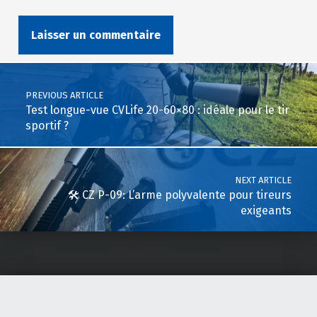
Post navigation
PREVIOUS ARTICLE
Test longue-vue CVLife 20-60×80 : idéale pour le tir
sportif ?
NEXT ARTICLE
🛠️ CZ P-09: L’arme polyvalente pour tireurs
exigeants