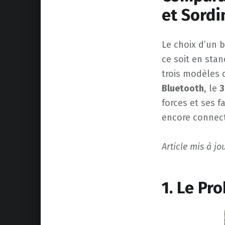
et Sordi
Le choix d’un 
ce soit en stan
trois modèles q
Bluetooth
, le
3
forces et ses f
encore connect
Article mis à jo
1. Le Pr