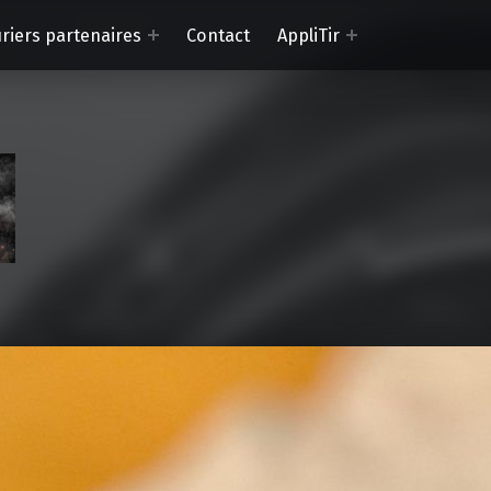
riers partenaires
Contact
AppliTir
Safe Shooting
La passion du tir