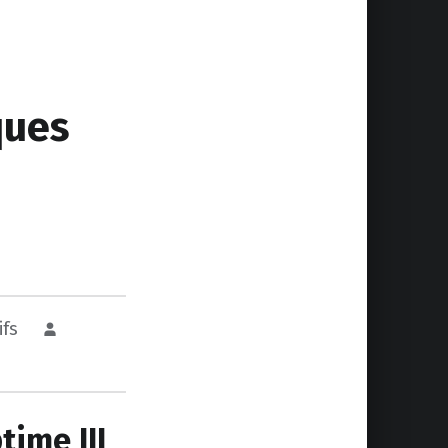
ques
ifs
time III