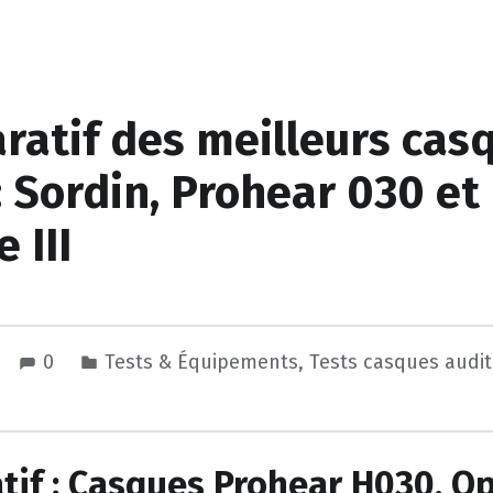
atif des meilleurs cas
 : Sordin, Prohear 030 et
 III
0
Tests & Équipements
,
Tests casques audit
if : Casques Prohear H030, Op