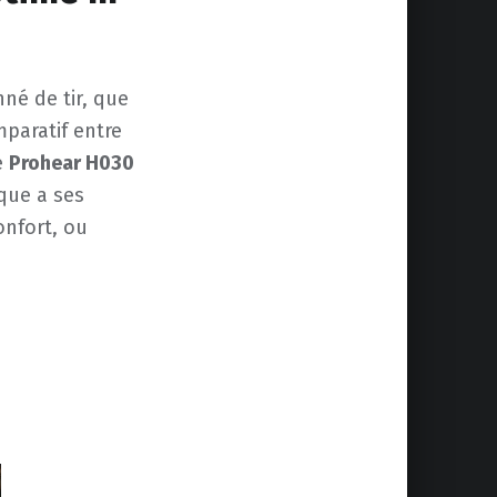
né de tir, que
mparatif entre
e
Prohear H030
que a ses
onfort, ou