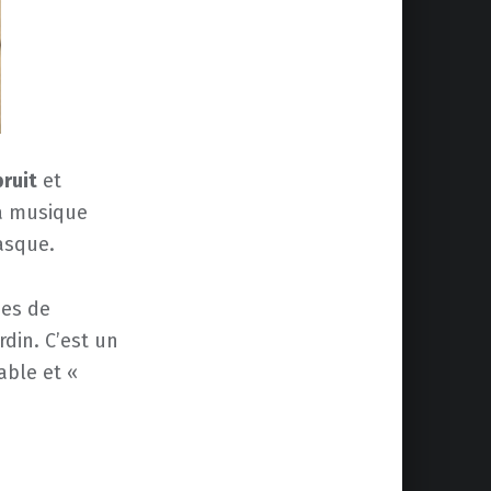
bruit
et
la musique
asque.
mes de
din. C’est un
able et «